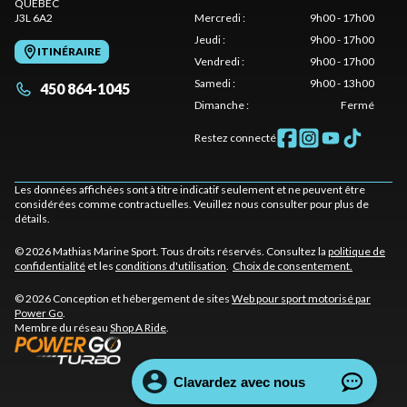
QUÉBEC
J3L 6A2
Mercredi
:
9h00 - 17h00
Jeudi
:
9h00 - 17h00
ITINÉRAIRE
Vendredi
:
9h00 - 17h00
Samedi
:
9h00 - 13h00
450 864-1045
Dimanche
:
Fermé
Restez connecté
Les données affichées sont à titre indicatif seulement et ne peuvent être
considérées comme contractuelles. Veuillez nous consulter pour plus de
détails.
© 2026 Mathias Marine Sport. Tous droits réservés. Consultez la
politique de
confidentialité
et les
conditions d'utilisation
.
Choix de consentement.
© 2026 Conception et hébergement de sites
Web pour sport motorisé par
Power Go
.
Membre du réseau
Shop A Ride
.