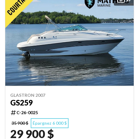
GLASTRON 2007
GS259
C-26-0025
35 900 $
Épargnez 6 000 $
29 900 $