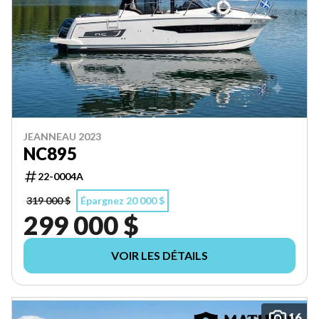
JEANNEAU 2023
NC895
22-0004A
319 000 $
Épargnez 20 000 $
299 000 $
VOIR LES DÉTAILS
16