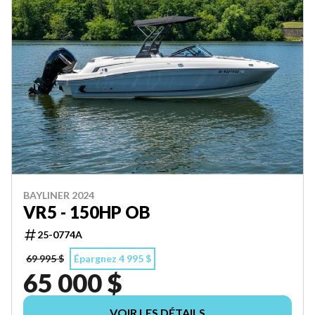
BAYLINER 2024
VR5 - 150HP OB
25-0774A
69 995 $
Épargnez 4 995 $
65 000 $
VOIR LES DÉTAILS