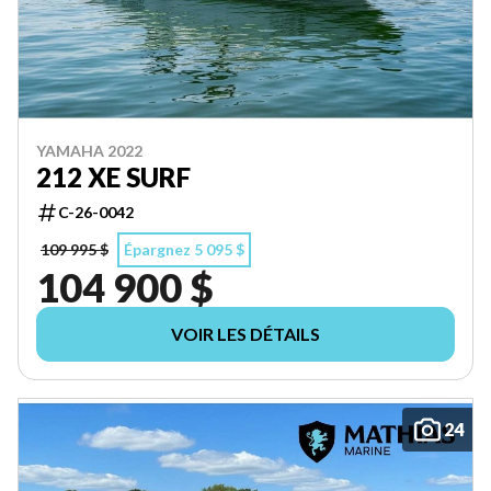
YAMAHA 2022
212 XE SURF
C-26-0042
109 995 $
Épargnez 5 095 $
104 900 $
VOIR LES DÉTAILS
24