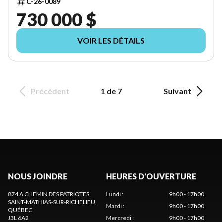
C-26-0089
730 000 $
VOIR LES DÉTAILS
Précédent
1 de 7
Suivant
NOUS JOINDRE
HEURES D'OUVERTURE
874 A CHEMIN DES PATRIOTES
Lundi
:
9h00 - 17h00
SAINT-MATHIAS-SUR-RICHELIEU
,
Mardi
:
9h00 - 17h00
QUÉBEC
J3L 6A2
Mercredi
:
9h00 - 17h00