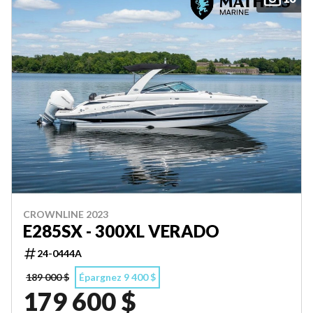
CROWNLINE 2023
E285SX - 300XL VERADO
24-0444A
189 000 $
Épargnez 9 400 $
179 600 $