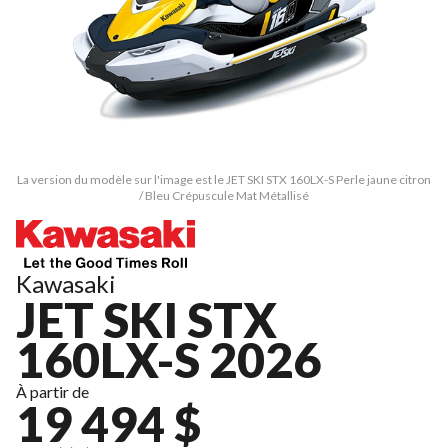
La version du modèle sur l'image est le JET SKI STX 160LX-S Perle jaune citron
/ Bleu Crépuscule Mat Métallisé
Kawasaki
JET SKI STX
160LX-S 2026
À partir de
19 494 $