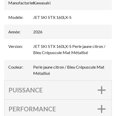
Manufacturier
Kawasaki
:
Modèle
:
JET SKI STX 160LX-S
Année
:
2026
Version
:
JET SKI STX 160LX-S Perle jaune citron /
Bleu Crépuscule Mat Métallisé
Couleur
:
Perle jaune citron / Bleu Crépuscule Mat
Métallisé
PUISSANCE
PERFORMANCE