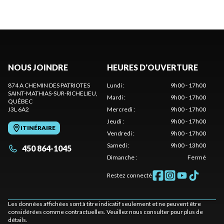
NOUS JOINDRE
HEURES D'OUVERTURE
874 A CHEMIN DES PATRIOTES
Lundi
:
9h00 - 17h00
SAINT-MATHIAS-SUR-RICHELIEU
,
Mardi
:
9h00 - 17h00
QUÉBEC
J3L 6A2
Mercredi
:
9h00 - 17h00
Jeudi
:
9h00 - 17h00
ITINÉRAIRE
Vendredi
:
9h00 - 17h00
Samedi
:
9h00 - 13h00
450 864-1045
Dimanche
:
Fermé
Restez connecté
Les données affichées sont à titre indicatif seulement et ne peuvent être
considérées comme contractuelles. Veuillez nous consulter pour plus de
détails.